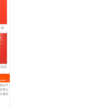
工程
长彭玉
厉以宁
共享公
九届全