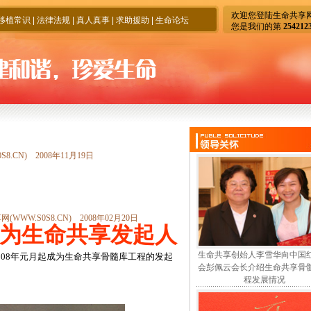
欢迎您登陆生命共享
移植常识
|
法律法规
|
真人真事
|
求助援助
|
生命论坛
您是我们的第
254212
8.CN) 2008年11月19日
(WWW.S0S8.CN) 2008年02月20日
为生命共享发起人
生命共享创始人李雪华向中国
008年元月起成为生命共享骨髓库工程的发起
会彭佩云会长介绍生命共享骨
程发展情况