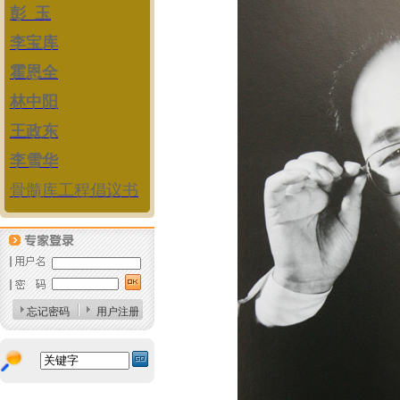
彭 玉
李宝库
霍恩全
林中阳
王政东
李雪华
骨髓库工程倡议书
忘记密码
用户注册