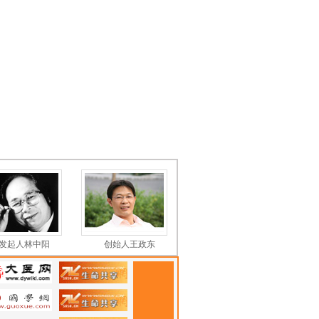
创始人王政东
义工部辛俊万
义工部李渊