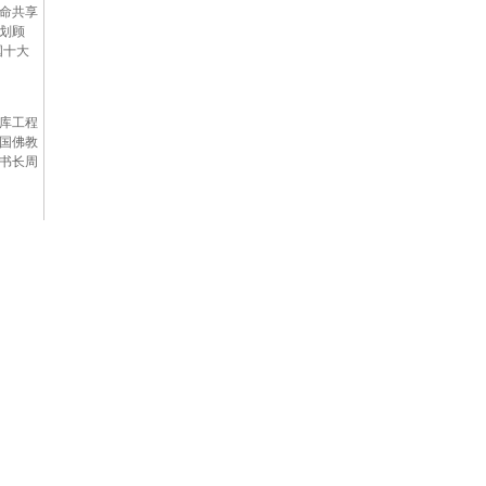
命共享
划顾
国十大
库工程
国佛教
书长周