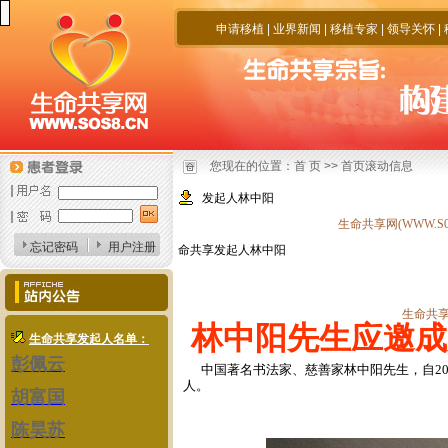
申请移植
|
业界新闻
|
移植专家
|
领导关怀
|
您现在的位置：
首 页
>>
首页滚动信息
发起人林中阳
生命共享网(WWW.S0S
忘记密码
用户注册
命共享发起人林中阳
生命共享公益大使
生命共享网
林中阳先生应邀成
生命共享发起人名单：
彭佩云
中国著名书法家、慈善家
林中阳先生，
自2
人
。
胡富国
陈昊苏