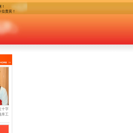
网！
3
位贵宾！
红十字
髓库工