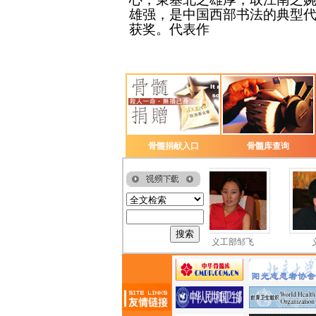
雄强，是中国西部书法的典型
获奖。代表作
骨髓捐献入口
骨髓库查询
义工部李渊
义工部邹飞
义工部聂国卿