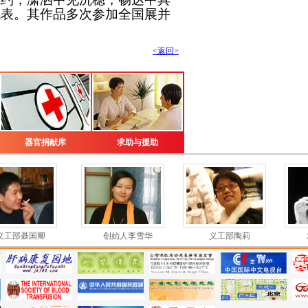
代表。其作品多次参加全国展并
<返回>
器官捐献库
求助与援助
创始人李雪华
义工部陶莉
发起人林中阳