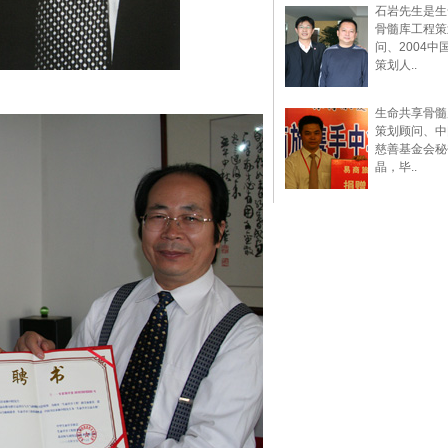
石岩先生是生
骨髓库工程策
问、2004中
策划人..
生命共享骨髓
策划顾问、中
慈善基金会秘
晶，毕..