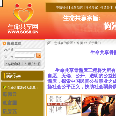
申请移植
|
业界新闻
|
移植专家
|
领导关怀
|
您现在的位置：
首 页
>>
关于我们
生命共享骨
忘记密码
用户注册
生命共享骨髓库工程将为所有
自愿、无偿、公开、透明的公益
髓库，探索中国民间公益事业之
扬社会公平正义，扶助社会弱势
生命共享发起人名单：
彭佩云
胡富国
陈昊苏