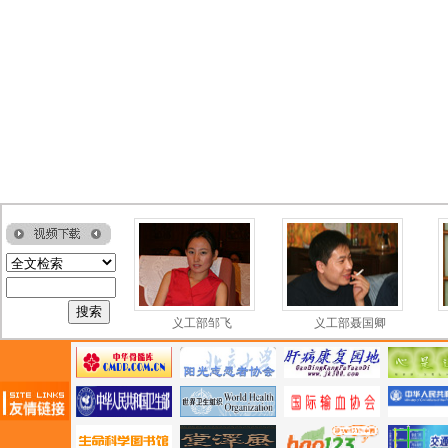
义工部李渊
义工部邹飞
义工部聂国卿
创