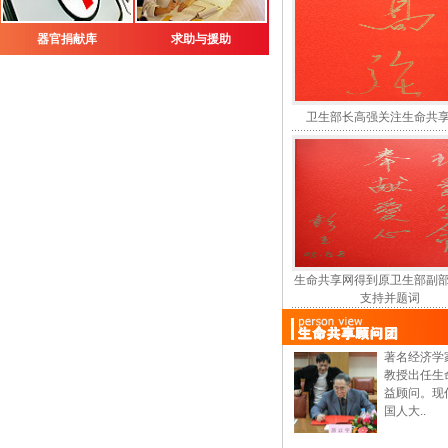
器官捐献库
求助与援助
卫生部长高强关注生命共
生命共享网得到原卫生部副
支持并题词
著名经济学
教授出任生
益顾问。现
国人大..